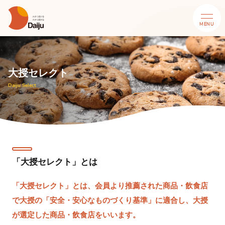
MENU
CLOSE
大授セレクト
Daiju Select
「大授セレクト」とは
「大授セレクト」とは、会員より推薦された商品・飲食店
で大授の「安全・安心なものづくり基準」に適合し、大授
が選定した商品・飲食店をいいます。